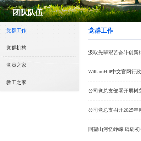
团队队伍
党群工作
党群工作
党群机构
汲取先辈艰苦奋斗创新精
党员之家
WilliamHill中文
教工之家
公司党总支部署开展树
公司党总支召开2025
回望山河忆峥嵘 砥砺初