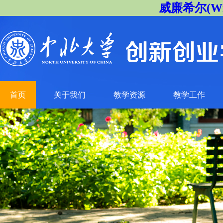
威廉希尔(Will
首页
关于我们
教学资源
教学工作