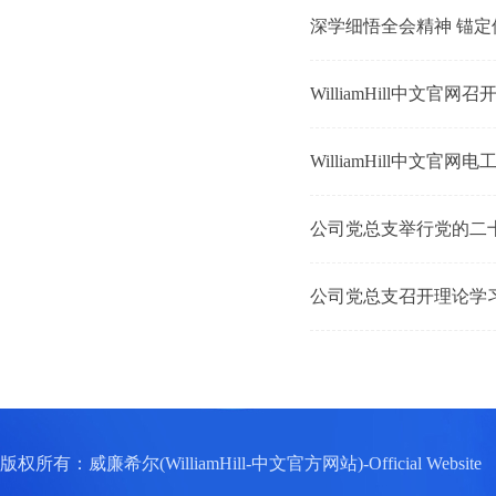
深学细悟全会精神 锚定使
WilliamHill中文
WilliamHill中
公司党总支举行党的二
公司党总支召开理论学习中
版权所有：威廉希尔(WilliamHill-中文官方网站)-Official W