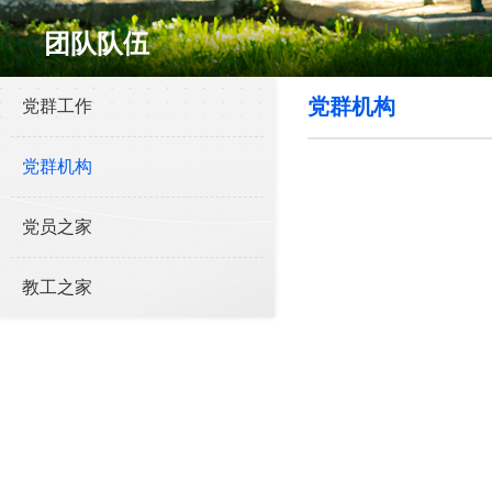
团队队伍
党群机构
党群工作
党群机构
党员之家
教工之家