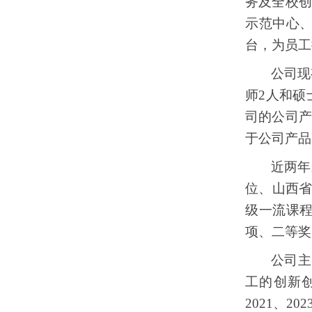
务及
全校
创
示范中心
台，为员工
公司现
师
2人和硕
司的公司产
于公司产品
近两年
位、山西省
级一流课
项、二等奖
公司主
工的创新
2021、