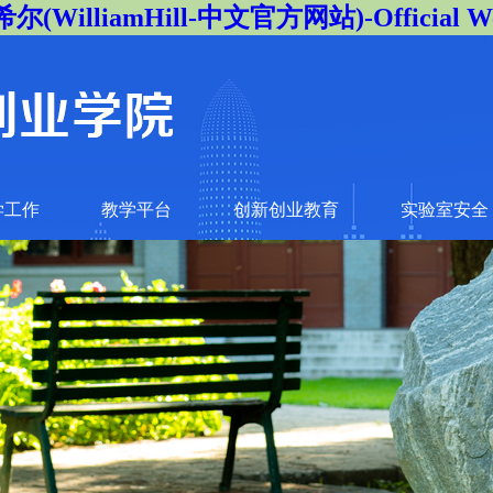
(WilliamHill-中文官方网站)-Official We
学工作
教学平台
创新创业教育
实验室安全