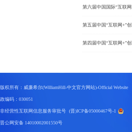
第六届中国国际“互联网
第五届中国“互联网+”
第四届中国“互联网+”
版权所有：威廉希尔(WilliamHill-中文官方网站)-Official W
政编码：030051
非经营性互联网信息服务审批号
(晋)ICP备05000467号-1
晋公网安备 14010002001550号