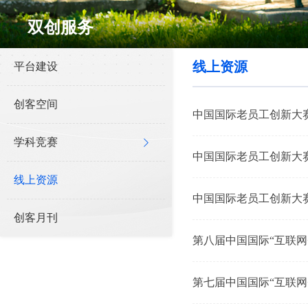
双创服务
线上资源
平台建设
创客空间
中国国际老员工创新大赛
学科竞赛
中国国际老员工创新大赛
线上资源
中国国际老员工创新大赛
创客月刊
第八届中国国际“互联网
第七届中国国际“互联网