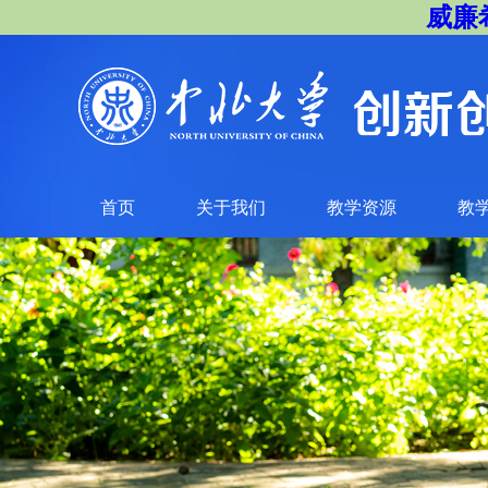
威廉希尔
首页
关于我们
教学资源
教