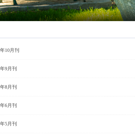
5年10月刊
5年9月刊
5年8月刊
5年6月刊
5年5月刊