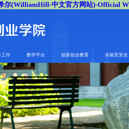
(WilliamHill-中文官方网站)-Official We
学工作
教学平台
创新创业教育
实验室安全