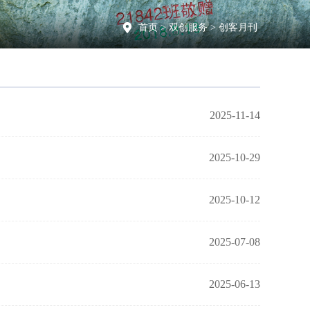
首页
>
双创服务
>
创客月刊
2025-11-14
2025-10-29
2025-10-12
2025-07-08
2025-06-13