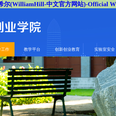
(WilliamHill-中文官方网站)-Official We
学工作
教学平台
创新创业教育
实验室安全