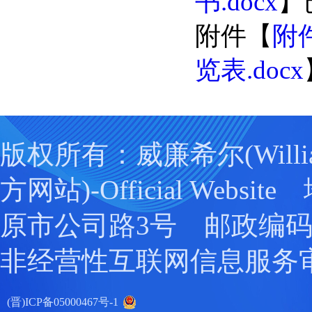
书.docx
】
附件【
附件
览表.docx
版权所有：威廉希尔(Willia
方网站)-Official Webs
原市公司路3号 邮政编码：0
非经营性互联网信息服务
(晋)ICP备05000467号-1