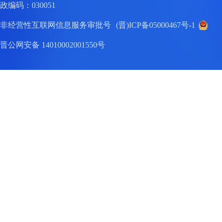
政编码：030051
非经营性互联网信息服务审批号
(晋)ICP备05000467号-1
晋公网安备 14010002001550号