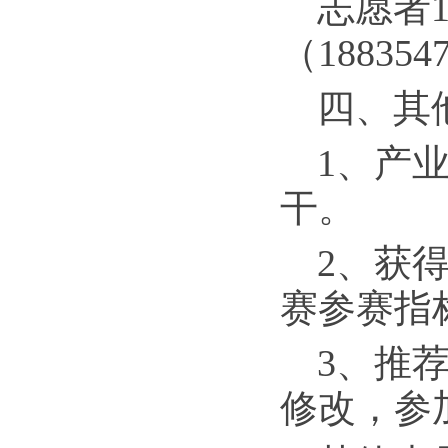
志愿者1
（188354
四、其
1、产
干。
2、获
赛参赛指
3、推
修改，参