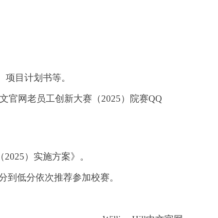
T、项目计划书等。
l中文官网老员工创新大赛（2025）院赛QQ
（2025）实施方案》。
高分到低分依次推荐参加校赛。