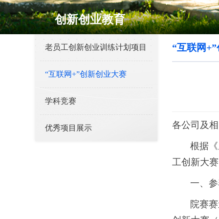
创新创业教育
“互联网+
老员工创新创业训练计划项目
“互联网+”创新创业大赛
学科竞赛
各公司及相
优秀项目展示
根据《威
工创新大赛
一、参
院赛赛