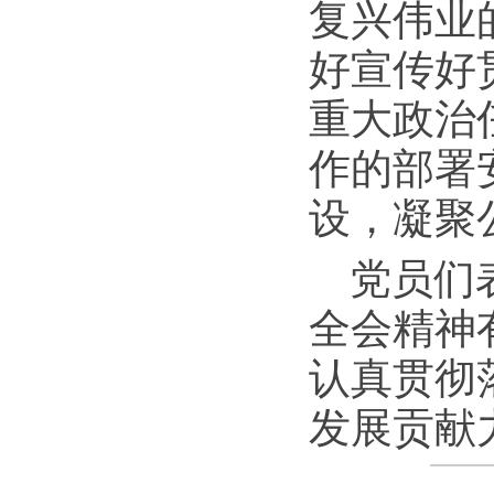
复兴伟业
好宣传好
重大政治
作的部署
设，凝聚
党员们
全会精神
认真贯彻
发展贡献