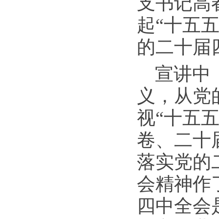
支书记高
起“十五
的二十届
宣讲中
义，从党
视“十五
卷、二十
落实党的
会精神作
四中全会