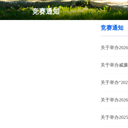
竞赛通知
竞赛通知
关于举办202
关于举办威廉希
关于举办“20
关于举办202
关于举办2025