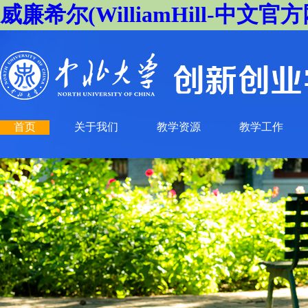
威廉希尔(WilliamHill-中文官方网站)
首页
关于我们
教学资源
教学工作