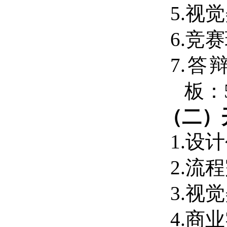
5.
视觉
6.
竞赛
7.
答辩
板：
（二）
1.
设计
2.
流程
3.
视觉
4.
商业