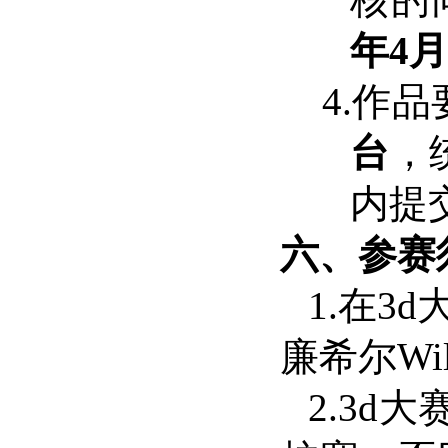
核的
年
4
4.
作品
台
，
内提
六、参赛
1.
在3
廉希尔Wil
2.
3d大