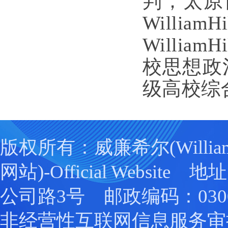
判；太原
Will
Willi
校思想政
级高校综
版权所有：威廉希尔(William
网站)-Official Websit
公司路3号 邮政编码：0300
非经营性互联网信息服务审