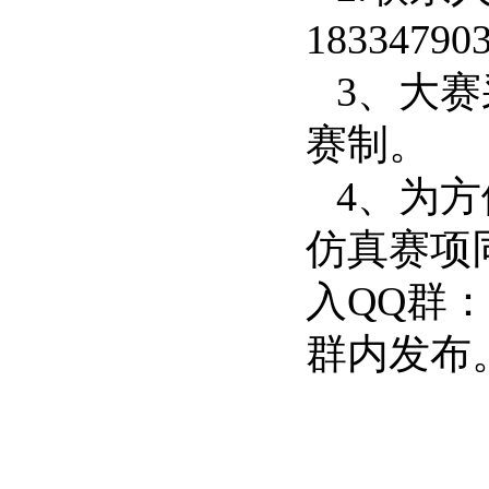
1
8334790
3、
大赛
赛制。
4
、为方
仿真
赛项
入
QQ群
：
群内发布