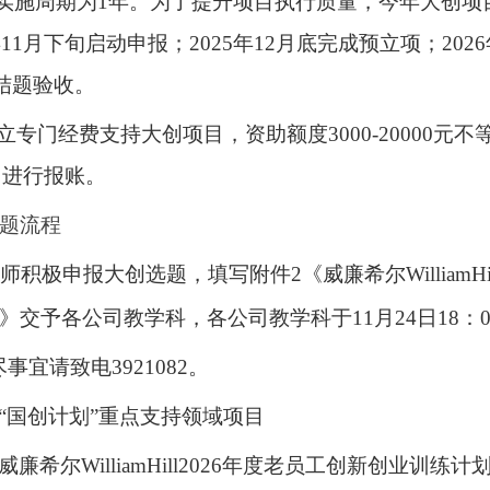
目实施周期为1年。为了提升项目执行质量，今年大创
5年11月下旬启动申报；2025年12月底完成预立项；2
5月结题验收。
设立专门经费支持大创项目，资助额度3000-20000元不
2月进行报账。
题流程
师积极申报大创选题，填写附件
2《威廉希尔Willia
》交予各公司教学科，各公司教学科于11月24日18：
尽事宜请致电
3921082。
：“国创计划”重点支持领域项目
威廉希尔WilliamHill2026年度老员工创新创业训