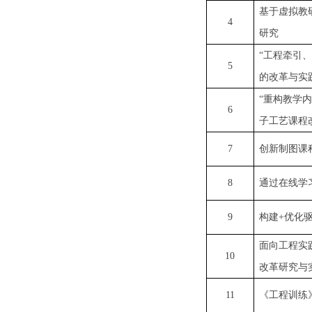
基于虚拟教
4
研究
“工程牵引
5
的改革与实
“重构教学
6
子工艺课程
7
创新制图课
8
通过在线学
9
构建
+优化
面向工程实
10
改革研究与
11
《工程训练