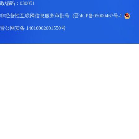
政编码：030051
非经营性互联网信息服务审批号
(晋)ICP备05000467号-1
晋公网安备 14010002001550号